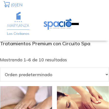
Saltar
Saltar
(0)
EN
a
al
la
contenido
navegación
principal
principal
Los Cristianos
Tratamientos Premium con Circuito Spa
Mostrando 1–6 de 10 resultados