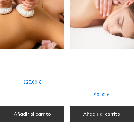
RITUAL DE LA
RITUAL
POLYNESIA + ACCESO
AROMATERAPIA
AL CIRCUITO SPA
MASAJE COMPLETO +
ACCESO AL CIRCUITO
125,00
€
SPA
90,00
€
Añadir al carrito
Añadir al carrito