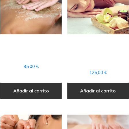
RITUAL «PIEL DE SEDA»
RITUAL PRODIGIO DE
+ ACCESO AL CIRCUITO
LOS OCÉANOS +
SPA
ACCESO AL CIRCUITO
SPA
95,00
€
125,00
€
Añadir al carrito
Añadir al carrito