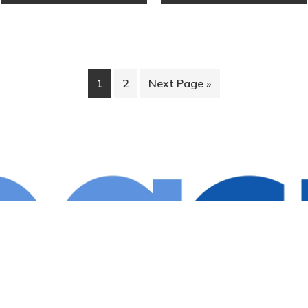
1
2
Next Page »