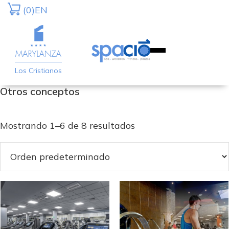
Saltar
Saltar
(0)
EN
a
al
la
contenido
navegación
principal
principal
Los Cristianos
Otros conceptos
Mostrando 1–6 de 8 resultados