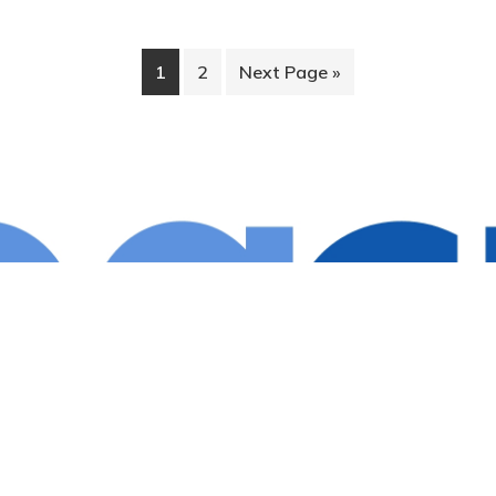
1
2
Next Page »